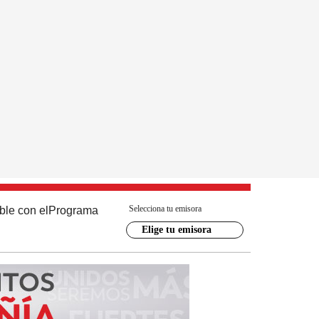
Selecciona tu emisora
ble con el
Programa
Elige tu emisora