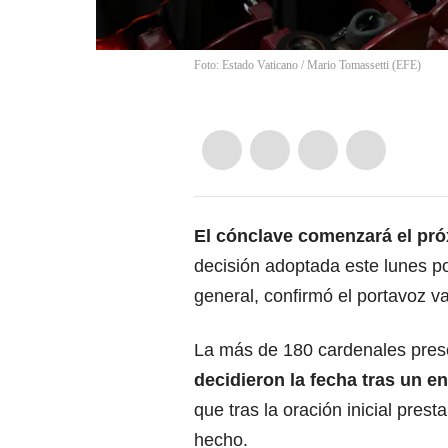
Foto: Estado Vaticano
/
Mario Tomassetti
(
EFE
)
El cónclave comenzará el pr
decisión adoptada este lunes po
general, confirmó el portavoz v
La más de 180 cardenales prese
decidieron la fecha tras un 
que tras la oración inicial
presta
hecho.