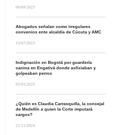
06/09/2023
Abogados señalan como irregulares
convenios ente alcaldía de Cúcuta y AMC
13/07/2023
Indignación en Bogotá por guardería
canina en Engativá donde asfixiaban y
golpeaban perros
05/05/2025
¿Quién es Claudia Carrasquilla, la concejal
de Medellín a quien la Corte imputará
cargos?
21/11/2024