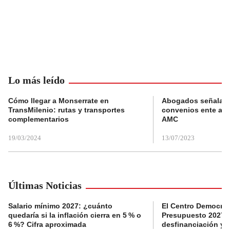
Lo más leído
Cómo llegar a Monserrate en
Abogados señalan 
TransMilenio: rutas y transportes
convenios ente alc
complementarios
AMC
19/03/2024
13/07/2023
Últimas Noticias
Salario mínimo 2027: ¿cuánto
El Centro Democrát
quedaría si la inflación cierra en 5 % o
Presupuesto 2027 p
6 %? Cifra aproximada
desfinanciación y 