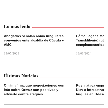
Lo más leído
Abogados señalan como irregulares
Cómo llegar a Mons
convenios ente alcaldía de Cúcuta y
TransMilenio: rutas
AMC
complementarios
13/07/2023
19/03/2024
Últimas Noticias
Omán afirma que negociaciones con
Rusia ataca empres
Irán sobre Ormuz son positivas y
Kiev e infraestructu
advierte contra ataques
buques en Odesa