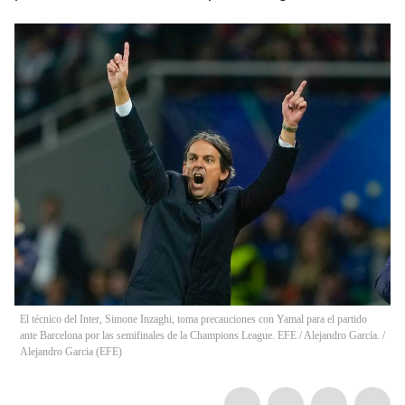
El técnico del Inter, Simone Inzaghi, toma precauciones con Yamal para el partido
ante Barcelona por las semifinales de la Champions League. EFE / Alejandro García.
/
Alejandro Garcia
(
EFE
)