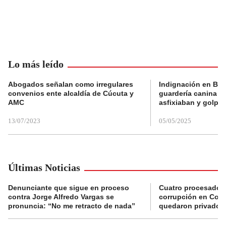
Lo más leído
Abogados señalan como irregulares
Indignación en Bog
convenios ente alcaldía de Cúcuta y
guardería canina e
AMC
asfixiaban y golpe
13/07/2023
05/05/2025
Últimas Noticias
Denunciante que sigue en proceso
Cuatro procesados
contra Jorge Alfredo Vargas se
corrupción en Comf
pronuncia: “No me retracto de nada”
quedaron privados d