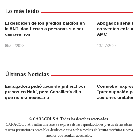
Lo más leído
El desorden de los predios baldíos en
Abogados señalan 
la ANT: dan tierras a personas sin ser
convenios ente alc
campesinos
AMC
06/09/2023
13/07/2023
Últimas Noticias
Embajadora pidió acuerdo judicial por
Conmebol expresó
presos en Haití, pero Cancillería dijo
“preocupación por 
que no era necesario
acciones unilateral
© CARACOL S.A. Todos los derechos reservados.
CARACOL S.A. realiza una reserva expresa de las reproducciones y usos de las obras
y otras prestaciones accesibles desde este sitio web a medios de lectura mecánica u otros
medios que resulten adecuados.