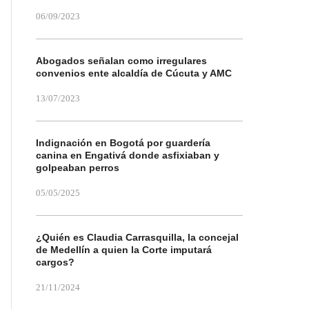
06/09/2023
Abogados señalan como irregulares
convenios ente alcaldía de Cúcuta y AMC
13/07/2023
Indignación en Bogotá por guardería
canina en Engativá donde asfixiaban y
golpeaban perros
05/05/2025
¿Quién es Claudia Carrasquilla, la concejal
de Medellín a quien la Corte imputará
cargos?
21/11/2024