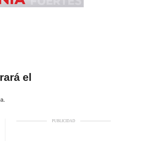
rará el
ia.