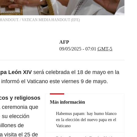
IA HANDOUT.
/
VATICAN MEDIA HANDOUT
(
EFE
)
AFP
09/05/2025 - 07:01
GMT-5
pa León XIV
será celebrada el 18 de mayo en la
 informó el Vaticano este viernes 9 de mayo.
icos y religiosos
Más información
a ceremonia que
Habemus papam: hay humo blanco
 su elección
en la elección del nuevo papa en el
illones de
Vaticano
 visita el 25 de