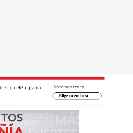
Selecciona tu emisora
ble con el
Programa
Elige tu emisora