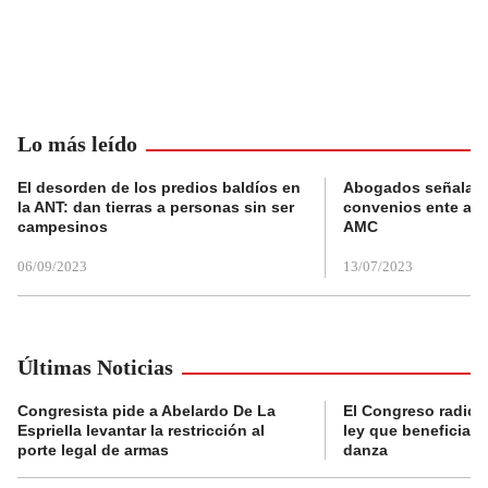
Lo más leído
El desorden de los predios baldíos en
Abogados señalan 
la ANT: dan tierras a personas sin ser
convenios ente alc
campesinos
AMC
06/09/2023
13/07/2023
Últimas Noticias
Congresista pide a Abelardo De La
El Congreso radicó
Espriella levantar la restricción al
ley que beneficia al
porte legal de armas
danza