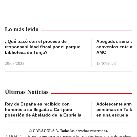
Lo más leído
¿Qué pasó con el proceso de
Abogados señalan 
responsabilidad fiscal por el parque
convenios ente alc
biblioteca de Tunja?
AMC
29/08/2023
13/07/2023
Últimas Noticias
Rey de España es recibido con
Adolescente armad
honores a su llegada a Cali para
personas en Tailand
posesión de Abelardo de la Espriella
en una escuela
© CARACOL S.A. Todos los derechos reservados.
CARACOL S.A. realiza una reserva expresa de las reproducciones y usos de las obras