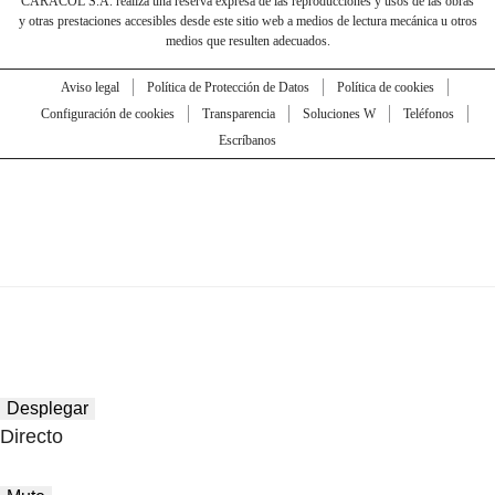
CARACOL S.A. realiza una reserva expresa de las reproducciones y usos de las obras
y otras prestaciones accesibles desde este sitio web a medios de lectura mecánica u otros
medios que resulten adecuados.
Aviso legal
Política de Protección de Datos
Política de cookies
Configuración de cookies
Transparencia
Soluciones W
Teléfonos
Escríbanos
Desplegar
Directo