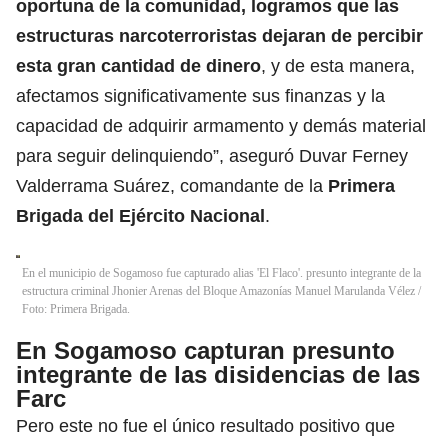
oportuna de la comunidad, logramos que las
estructuras narcoterroristas dejaran de percibir
esta gran cantidad de dinero
, y de esta manera,
afectamos significativamente sus finanzas y la
capacidad de adquirir armamento y demás material
para seguir delinquiendo”, aseguró Duvar Ferney
Valderrama Suárez, comandante de la
Primera
Brigada del Ejército Nacional
.
En el municipio de Sogamoso fue capturado alias 'El Flaco'. presunto integrante de la
estructura criminal Jhonier Arenas del Bloque Amazonías Manuel Marulanda Vélez /
Foto: Primera Brigada.
En Sogamoso capturan presunto
integrante de las disidencias de las
Farc
Pero este no fue el único resultado positivo que