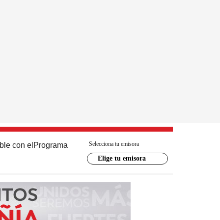
Selecciona tu emisora
ble con el
Programa
Elige tu emisora