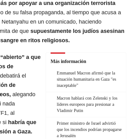
ás por apoyar a una organización
terrorista
o de su falsa propaganda, al tiempo que acusa a
ijo Netanyahu en un comunicado, haciendo
emita de que
supuestamente los judíos asesinan
 sangre en ritos
religiosos
.
 “abierto” a que
Más información
os de
Emmanuel Macron afirmó que la
debatirá el
situación humanitaria en Gaza “es
ión de
inaceptable”
eos,
alegando
Macron hablará con Zelenski y los
i nada
líderes europeos para presionar a
Vladimir Putin
TF1, al
e si
habría que
Primer ministro de Israel advirtió
que los incendios podrían propagarse
asión a Gaza.
a Jerusalén