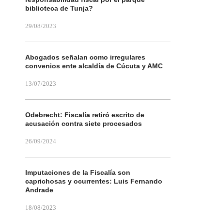
biblioteca de Tunja?
29/08/2023
Abogados señalan como irregulares
convenios ente alcaldía de Cúcuta y AMC
13/07/2023
Odebrecht: Fiscalía retiró escrito de
acusación contra siete procesados
26/09/2024
Imputaciones de la Fiscalía son
caprichosas y ocurrentes: Luis Fernando
Andrade
18/08/2023