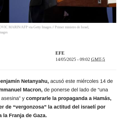
IC MARIN/AFP via Getty Images.// Primer ministro de Israel,
mages
EFE
14/05/2025 - 09:02
GMT-5
enjamín Netanyahu
,
acusó este miércoles 14 de
mmanuel Macron
,
de ponerse del lado de “una
a asesina” y
comprarle la propaganda a
Hamás
,
er de “vergonzosa” la actitud del israelí por
a la
Franja de Gaza
.