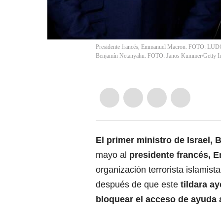
Presidente francés, Emmanuel Macron. FOTO: LUDOV
Benjamín Netanyahu. FOTO: Janos Kummer/Getty I
El primer ministro de Israel,
B
mayo al
presidente francés,
E
organización terrorista islamist
después de que este
tildara ay
bloquear el acceso de ayuda 