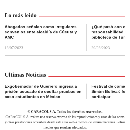
Lo más leído
Abogados señalan como irregulares
¿Qué pasó con el 
convenios ente alcaldía de Cúcuta y
responsabilidad fis
AMC
biblioteca de Tunja
13/07/2023
29/08/2023
Últimas Noticias
Exgobernador de Guerrero ingresa a
Festival de cometa
prisión acusado de ocultar pruebas en
Simón Bolívar: fec
caso estudiantes en México
participar
© CARACOL S.A. Todos los derechos reservados.
CARACOL S.A. realiza una reserva expresa de las reproducciones y usos de las obras
y otras prestaciones accesibles desde este sitio web a medios de lectura mecánica u otros
medios que resulten adecuados.