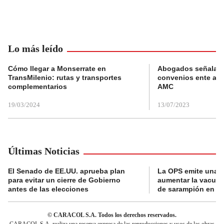
Lo más leído
Cómo llegar a Monserrate en
Abogados señalan 
TransMilenio: rutas y transportes
convenios ente alc
complementarios
AMC
19/03/2024
13/07/2023
Últimas Noticias
El Senado de EE.UU. aprueba plan
La OPS emite una a
para evitar un cierre de Gobierno
aumentar la vacuna
antes de las elecciones
de sarampión en A
© CARACOL S.A. Todos los derechos reservados.
CARACOL S.A. realiza una reserva expresa de las reproducciones y usos de las obras