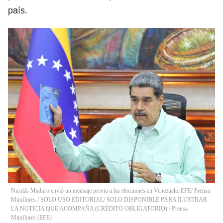
país.
Nicolás Maduro envió un mensaje previo a las elecciones en Venezuela. EFE/ Prensa
Miraflores / SOLO USO EDITORIAL/ SOLO DISPONIBLE PARA ILUSTRAR
LA NOTICIA QUE ACOMPAÑA (CRÉDITO OBLIGATORIO)
/
Prensa
Miraflores
(
EFE
)