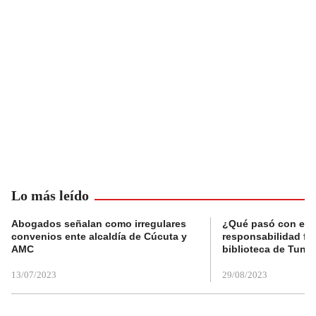
Lo más leído
Abogados señalan como irregulares
¿Qué pasó con el 
convenios ente alcaldía de Cúcuta y
responsabilidad fis
AMC
biblioteca de Tunja
13/07/2023
29/08/2023