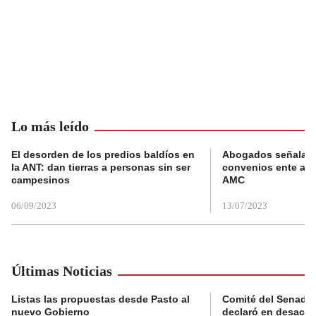
Lo más leído
El desorden de los predios baldíos en
Abogados señalan 
la ANT: dan tierras a personas sin ser
convenios ente alc
campesinos
AMC
06/09/2023
13/07/2023
Últimas Noticias
Listas las propuestas desde Pasto al
Comité del Senado 
nuevo Gobierno
declaró en desacat