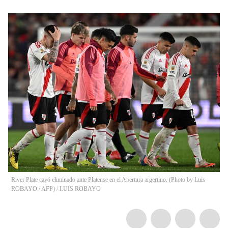
River Plate cayó eliminado ante Platense en el Apertura argertino. (Photo by Luis
ROBAYO / AFP)
/
LUIS ROBAYO