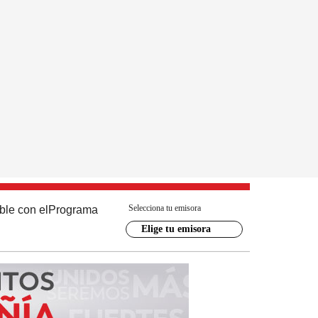
Selecciona tu emisora
ble con el
Programa
Elige tu emisora