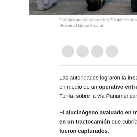
El alucinógeno avaluado en más de 500 millones de pe
División del Ejército Nacional.
Las autoridades lograron la
inc
en medio de un
operativo entre
Tunía, sobre la vía Panamerica
El
alucinógeno avaluado en m
en un tractocamión
que cubría 
fueron capturados
.