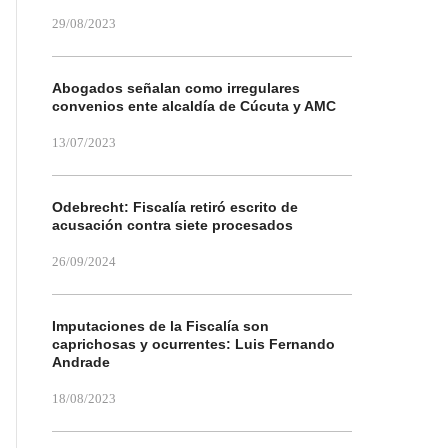
29/08/2023
Abogados señalan como irregulares
convenios ente alcaldía de Cúcuta y AMC
13/07/2023
Odebrecht: Fiscalía retiró escrito de
acusación contra siete procesados
26/09/2024
Imputaciones de la Fiscalía son
caprichosas y ocurrentes: Luis Fernando
Andrade
18/08/2023