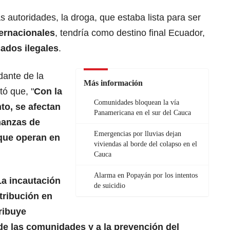
s autoridades, la droga, que estaba lista para ser
ternacionales
, tendría como destino final Ecuador,
ados ilegales
.
dante de la
Más información
tó que, "
Con la
Comunidades bloquean la vía
to, se afectan
Panamericana en el sur del Cauca
inanzas de
Emergencias por lluvias dejan
 que operan en
viviendas al borde del colapso en el
Cauca
Alarma en Popayán por los intentos
La incautación
de suicidio
stribución en
ribuye
de las comunidades y a la prevención del