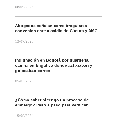
06/09/2023
Abogados señalan como irregulares
convenios ente alcaldía de Cúcuta y AMC
13/07/2023
Indignación en Bogotá por guardería
canina en Engativá donde asfixiaban y
golpeaban perros
05/05/2025
¿Cómo saber si tengo un proceso de
embargo? Paso a paso para verificar
19/09/2024