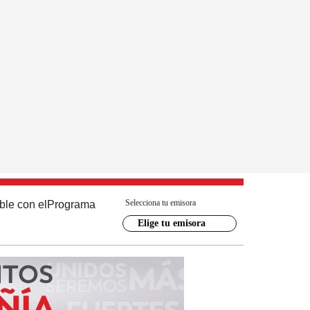
Selecciona tu emisora
ble con el
Programa
Elige tu emisora