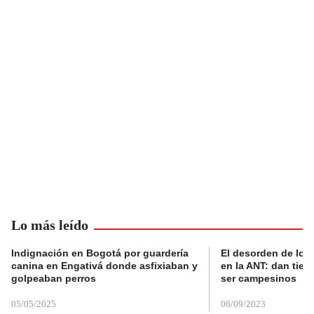
Lo más leído
Indignación en Bogotá por guardería
El desorden de los
canina en Engativá donde asfixiaban y
en la ANT: dan tier
golpeaban perros
ser campesinos
05/05/2025
06/09/2023