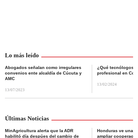
Lo más leído
Abogados señalan como irregulares
¿Qué tecnólogos re
convenios ente alcaldía de Cúcuta y
profesional en Col
AMC
13/02/2024
13/07/2023
Últimas Noticias
MinAgricultura alerta que la ADR
Honduras ve una o
habilitó día despúes del cambio de
ampliar cooperaci