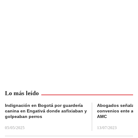
Lo más leído
Indignación en Bogotá por guardería
Abogados señalan 
canina en Engativá donde asfixiaban y
convenios ente alc
golpeaban perros
AMC
05/05/2025
13/07/2023