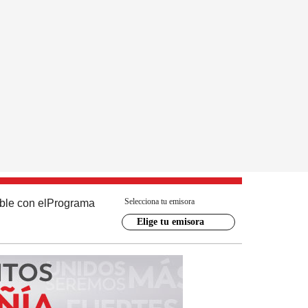
Selecciona tu emisora
ble con el
Programa
Elige tu emisora