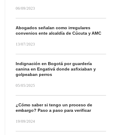
06/09/2023
Abogados señalan como irregulares
convenios ente alcaldía de Cúcuta y AMC
13/07/2023
Indignación en Bogotá por guardería
canina en Engativá donde asfixiaban y
golpeaban perros
05/05/2025
¿Cómo saber si tengo un proceso de
embargo? Paso a paso para verificar
19/09/2024