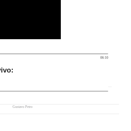
06:10
ivo:
Gustavo Petro