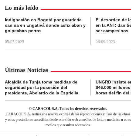
Lo más leído
Indignación en Bogotá por guardería
El desorden de los
canina en Engativá donde asfixiaban y
en la ANT: dan tier
golpeaban perros
ser campesinos
05/05/2025
06/09/2023
Últimas Noticias
Alcaldía de Tunja toma medidas de
UNGRD insiste en li
seguridad por la posesión del
$46.000 millones e
presidente, Abelardo de la Espriella
horas del fin del G
© CARACOL S.A. Todos los derechos reservados.
CARACOL S.A. realiza una reserva expresa de las reproducciones y usos de las obras
y otras prestaciones accesibles desde este sitio web a medios de lectura mecánica u otros
medios que resulten adecuados.