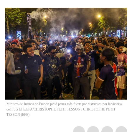
Ministro de Justicia de Francia pidió penas más fuerte por distrubios por la victoria
del PSG EFE/EPA/CHRISTOPHE PETIT TESSON
/
CHRISTOPHE PETIT
TESSON
(
EFE
)