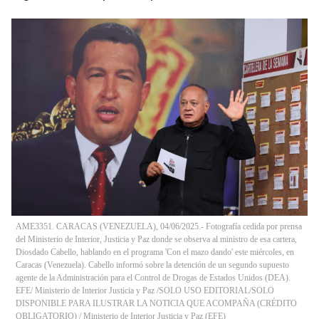
AME3351. CARACAS (VENEZUELA), 04/06/2025.- Fotografía cedida por prensa
del Ministerio de Interior, Justicia y Paz donde se observa al ministro de esa cartera,
Diosdado Cabello, hablando en el programa 'Con el mazo dando' este miércoles, en
Caracas (Venezuela). Cabello informó sobre la detención de un segundo supuesto
agente de la Administración para el Control de Drogas de Estados Unidos (DEA).
EFE/ Ministerio de Interior Justicia y Paz /SOLO USO EDITORIAL/SOLO
DISPONIBLE PARA ILUSTRAR LA NOTICIA QUE ACOMPAÑA (CRÉDITO
OBLIGATORIO)
/
Ministerio de Interior Justicia y Paz
(
EFE
)