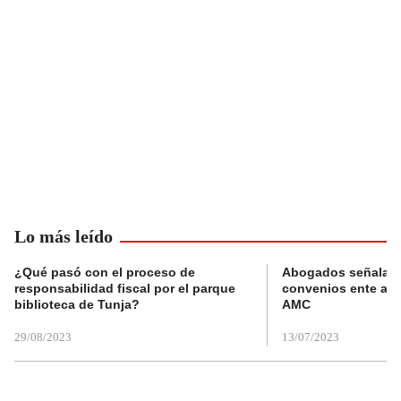
Lo más leído
¿Qué pasó con el proceso de
Abogados señalan 
responsabilidad fiscal por el parque
convenios ente alc
biblioteca de Tunja?
AMC
29/08/2023
13/07/2023