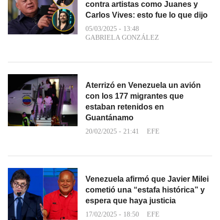
contra artistas como Juanes y
Carlos Vives: esto fue lo que dijo
05/03/2025 - 13:48
GABRIELA GONZÁLEZ
Aterrizó en Venezuela un avión
con los 177 migrantes que
estaban retenidos en
Guantánamo
20/02/2025 - 21:41
EFE
Venezuela afirmó que Javier Milei
cometió una “estafa histórica” y
espera que haya justicia
17/02/2025 - 18:50
EFE