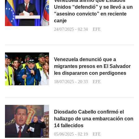
Venezuela afirmó que Estados
Unidos “defendió” y se llevó a un
“asesino convicto” en reciente
canje
24/07/2025 - 02:34
EFE
Venezuela denunció que a
migrantes presos en El Salvador
les dispararon con perdigones
18/07/2025 - 20:33
EFE
Diosdado Cabello confirmó el
hallazgo de una embarcación con
14 fallecidos
05/06/2025 - 02:19
EFE