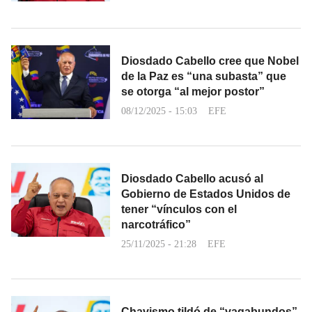
Diosdado Cabello cree que Nobel
de la Paz es “una subasta” que
se otorga “al mejor postor”
08/12/2025 - 15:03
EFE
Diosdado Cabello acusó al
Gobierno de Estados Unidos de
tener “vínculos con el
narcotráfico”
25/11/2025 - 21:28
EFE
Chavismo tildó de “vagabundos”