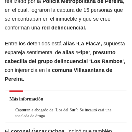
realizado por la
Policía Metropolitana de Pereira
,
en el cual, lograron la captura de 15 personas que
se encontraban en el inmueble y que se cree
conforman una
red delincuencial.
Entre los detenidos está
alias ‘La Flaca’,
supuesta
expareja sentimental de
alias ‘Pipe’
,
presunto
cabecilla del grupo delincuencial ‘Los Rambos
’,
con injerencia en la
comuna Villasantana de
Pereira.
Más información
Capturan a abogado de ‘Los del Sur’: Se incautó casi una
tonelada de droga
El
coronel Óscar Ochoa
, indicó que también