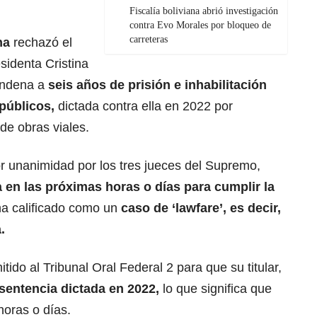
Fiscalía boliviana abrió investigación
contra Evo Morales por bloqueo de
carreteras
na
rechazó el
sidenta Cristina
condena a
seis años de prisión e inhabilitación
públicos,
dictada contra ella en 2022 por
de obras viales.
r unanimidad por los tres jueces del Supremo,
a en las próximas horas o días para cumplir la
ha calificado como un
caso de ‘lawfare’, es decir,
.
itido al Tribunal Oral Federal 2 para que su titular,
 sentencia dictada en 2022,
lo que significa que
horas o días.