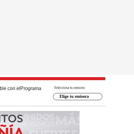
Selecciona tu emisora
ble con el
Programa
Elige tu emisora