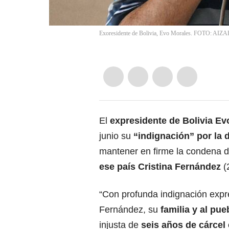
Exoresidente de Bolivia, Evo Morales. FOTO: AI
El
expresidente de Bolivia
Ev
junio su
“indignación” por la 
mantener en firme la condena de
ese país
Cristina Fernández
(
“Con profunda indignación expr
Fernández, su
familia y al pu
injusta de
seis años de cárcel 