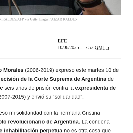
ZAR RALDES/AFP via Getty Images
/
AIZAR RALDES
EFE
10/06/2025 - 17:53
GMT-5
o Morales
(2006-2019) expresó este martes 10 de
decisión de la
Corte Suprema de Argentina
de
 seis años de prisión contra la
expresidenta de
2007-2015) y envió su “solidaridad”.
eso mi solidaridad con la hermana Cristina
eblo revolucionario de
Argentina
.
La condena
e inhabilitación perpetua
no es otra cosa que