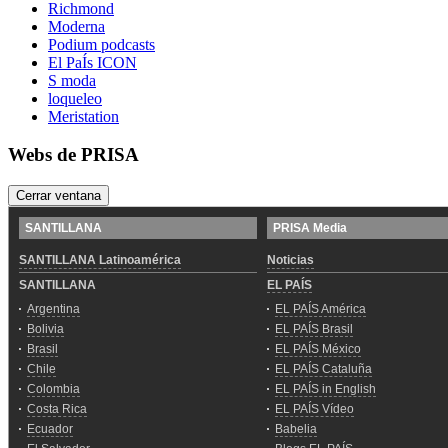
Richmond
Moderna
Podium podcasts
El PaÍs ICON
S moda
loqueleo
Meristation
Webs de PRISA
Cerrar ventana