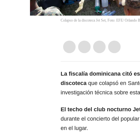
Colapso de la discoteca Jet Set, Foto: EFE/ Orlando 
La fiscalía dominicana citó es
discoteca
que colapsó en Sant
investigación técnica sobre est
El techo del club nocturno Je
durante el concierto del popula
en el lugar.