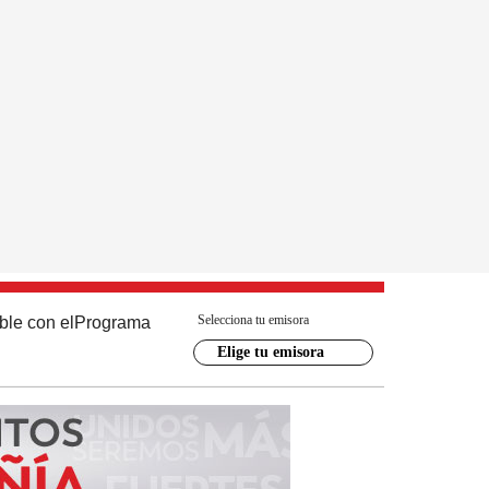
Selecciona tu emisora
ble con el
Programa
Elige tu emisora