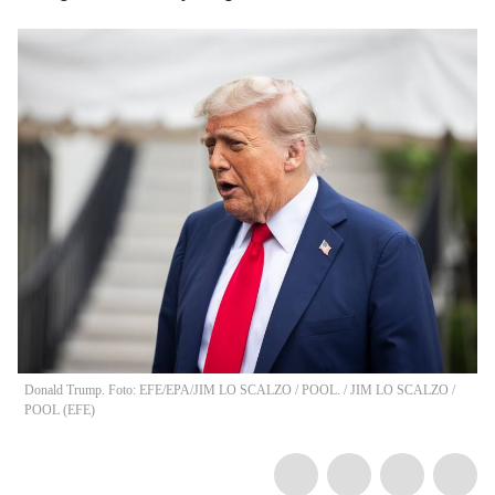
Donald Trump. Foto: EFE/EPA/JIM LO SCALZO / POOL.
/
JIM LO SCALZO /
POOL
(
EFE
)