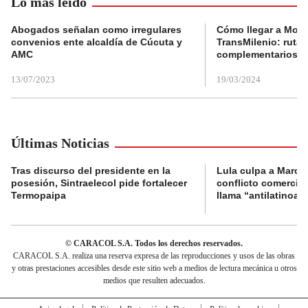
Lo más leído
Abogados señalan como irregulares
Cómo llegar a Mons
convenios ente alcaldía de Cúcuta y
TransMilenio: rutas
AMC
complementarios
13/07/2023
19/03/2024
Últimas Noticias
Tras discurso del presidente en la
Lula culpa a Marco
posesión, Sintraelecol pide fortalecer
conflicto comercia
Termopaipa
llama “antilatinoa
© CARACOL S.A. Todos los derechos reservados.
CARACOL S.A. realiza una reserva expresa de las reproducciones y usos de las obras
y otras prestaciones accesibles desde este sitio web a medios de lectura mecánica u otros
medios que resulten adecuados.