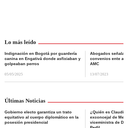
Lo más leído
Indignación en Bogotá por guardería
Abogados señalan 
canina en Engativá donde asfixiaban y
convenios ente alc
golpeaban perros
AMC
05/05/2025
13/07/2023
Últimas Noticias
Gobierno electo garantiza un trato
¿Quién es Claudia C
equitativo al cuerpo diplomático en la
exconcejal de Mede
posesión presidencial
viceministra de De
Perfil