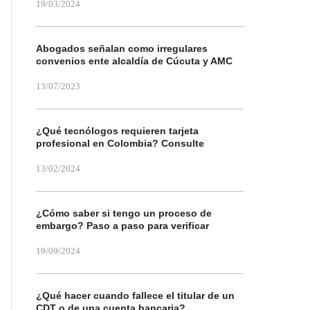
19/03/2024
Abogados señalan como irregulares
convenios ente alcaldía de Cúcuta y AMC
13/07/2023
¿Qué tecnólogos requieren tarjeta
profesional en Colombia? Consulte
13/02/2024
¿Cómo saber si tengo un proceso de
embargo? Paso a paso para verificar
19/09/2024
¿Qué hacer cuando fallece el titular de un
CDT o de una cuenta bancaria?