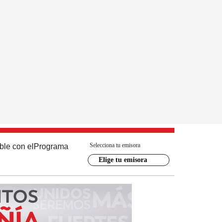
Selecciona tu emisora
ble con el
Programa
Elige tu emisora