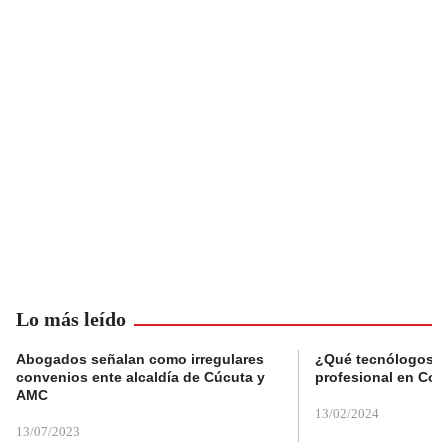
Lo más leído
Abogados señalan como irregulares
¿Qué tecnólogos re
convenios ente alcaldía de Cúcuta y
profesional en Col
AMC
13/02/2024
13/07/2023