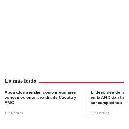
Lo más leído
Abogados señalan como irregulares
El desorden de los
convenios ente alcaldía de Cúcuta y
en la ANT: dan tier
AMC
ser campesinos
13/07/2023
06/09/2023