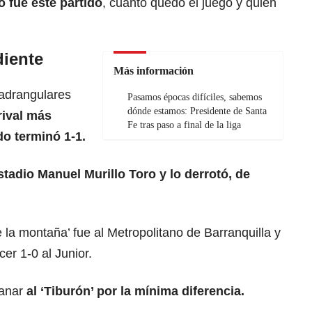
 fue este partido
, cuánto quedó el juego y quién
iente
Más información
uadrangulares
Pasamos épocas difíciles, sabemos
dónde estamos: Presidente de Santa
 rival más
Fe tras paso a final de la liga
do terminó 1-1.
estadio Manuel Murillo Toro y lo derrotó, de
 la montaña’ fue al Metropolitano de Barranquilla y
cer 1-0 al Junior.
ganar
al ‘Tiburón’ por la mínima diferencia.