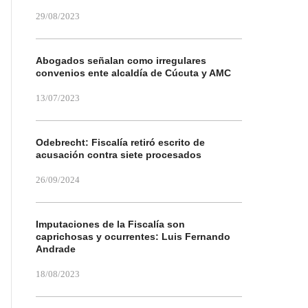
29/08/2023
Abogados señalan como irregulares
convenios ente alcaldía de Cúcuta y AMC
13/07/2023
Odebrecht: Fiscalía retiró escrito de
acusación contra siete procesados
26/09/2024
Imputaciones de la Fiscalía son
caprichosas y ocurrentes: Luis Fernando
Andrade
18/08/2023