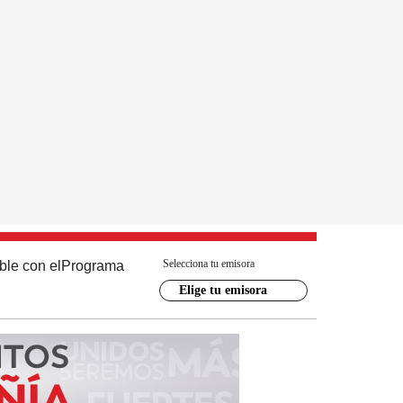
Selecciona tu emisora
ble con el
Programa
Elige tu emisora