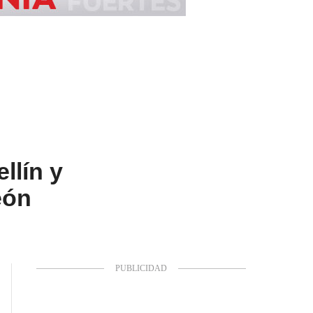
llín y
eón