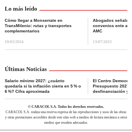
Lo más leído
Cómo llegar a Monserrate en
Abogados señalan 
TransMilenio: rutas y transportes
convenios ente alc
complementarios
AMC
19/03/2024
13/07/2023
Últimas Noticias
Salario mínimo 2027: ¿cuánto
El Centro Democrát
quedaría si la inflación cierra en 5 % o
Presupuesto 2027 p
6 %? Cifra aproximada
desfinanciación y 
© CARACOL S.A. Todos los derechos reservados.
CARACOL S.A. realiza una reserva expresa de las reproducciones y usos de las obras
y otras prestaciones accesibles desde este sitio web a medios de lectura mecánica u otros
medios que resulten adecuados.