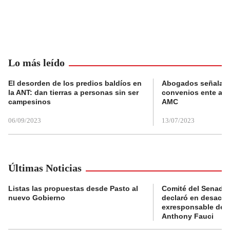
Lo más leído
El desorden de los predios baldíos en
Abogados señalan 
la ANT: dan tierras a personas sin ser
convenios ente alc
campesinos
AMC
06/09/2023
13/07/2023
Últimas Noticias
Listas las propuestas desde Pasto al
Comité del Senado 
nuevo Gobierno
declaró en desacat
exresponsable de l
Anthony Fauci