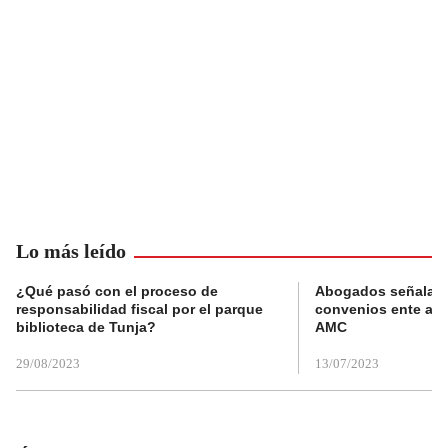
Lo más leído
¿Qué pasó con el proceso de
Abogados señalan 
responsabilidad fiscal por el parque
convenios ente alc
biblioteca de Tunja?
AMC
29/08/2023
13/07/2023