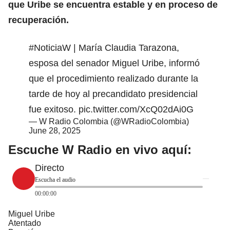
que
Uribe
se encuentra estable y en proceso de
recuperación.
#NoticiaW
| María Claudia Tarazona,
esposa del senador Miguel Uribe, informó
que el procedimiento realizado durante la
tarde de hoy al precandidato presidencial
fue exitoso.
pic.twitter.com/XcQ02dAi0G
— W Radio Colombia (@WRadioColombia)
June 28, 2025
Escuche W Radio en vivo aquí:
Directo
Escucha el audio
00:00:00
Miguel Uribe
Atentado