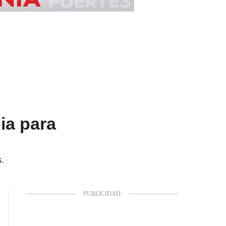
ia para
s.