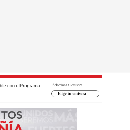
Selecciona tu emisora
ble con el
Programa
Elige tu emisora