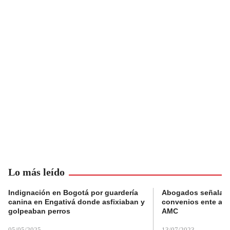
Lo más leído
Indignación en Bogotá por guardería
Abogados señalan 
canina en Engativá donde asfixiaban y
convenios ente alc
golpeaban perros
AMC
05/05/2025
13/07/2023