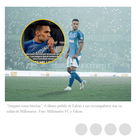
“Jueguen como hinchas”, el último pedido de Falcao a sus excompañeros tras su
salida de Millonarios. Foto: Millonarios FC y Falcao.