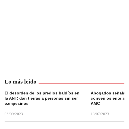
Lo más leído
El desorden de los predios baldíos en
Abogados señalan 
la ANT: dan tierras a personas sin ser
convenios ente alc
campesinos
AMC
06/09/2023
13/07/2023