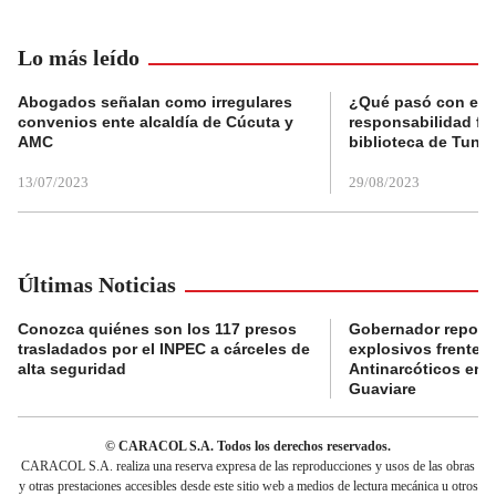
Lo más leído
Abogados señalan como irregulares
¿Qué pasó con el 
convenios ente alcaldía de Cúcuta y
responsabilidad fis
AMC
biblioteca de Tunja
13/07/2023
29/08/2023
Últimas Noticias
Conozca quiénes son los 117 presos
Gobernador reporta
trasladados por el INPEC a cárceles de
explosivos frente 
alta seguridad
Antinarcóticos en 
Guaviare
© CARACOL S.A. Todos los derechos reservados.
CARACOL S.A. realiza una reserva expresa de las reproducciones y usos de las obras
y otras prestaciones accesibles desde este sitio web a medios de lectura mecánica u otros