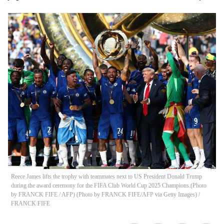
Reece James lifts the trophy with teammates next to US President Donald Trump
during the award ceremony for the FIFA Club World Cup 2025 Champions.(Photo
by FRANCK FIFE / AFP) (Photo by FRANCK FIFE/AFP via Getty Images)
/
FRANCK FIFE