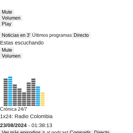
Mute
Volumen
Play
Noticias en 3′
Últimos programas
Directo
Estas escuchando
Mute
Volumen
Crónica 24/7
1x24: Radio Colombia
23/08/2024
- 01:38:13
Ver más episodios
Ir al podcast
Compartir
Directo