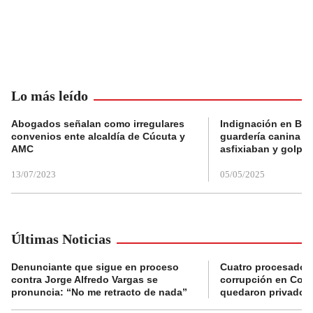
Lo más leído
Abogados señalan como irregulares
Indignación en Bog
convenios ente alcaldía de Cúcuta y
guardería canina e
AMC
asfixiaban y golpe
13/07/2023
05/05/2025
Últimas Noticias
Denunciante que sigue en proceso
Cuatro procesados
contra Jorge Alfredo Vargas se
corrupción en Comf
pronuncia: “No me retracto de nada”
quedaron privados d