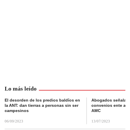
Lo más leído
El desorden de los predios baldíos en
Abogados señalan 
la ANT: dan tierras a personas sin ser
convenios ente alc
campesinos
AMC
06/09/2023
13/07/2023