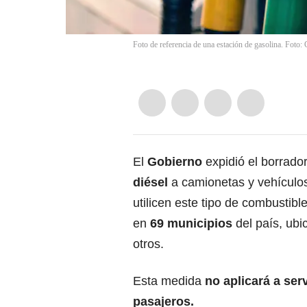
Foto de referencia de una estación de gasolina. Foto:
El
Gobierno
expidió el borrado
diésel
a camionetas y vehículos 
utilicen este tipo de combustibl
en
69 municipios
del país, ubi
otros.
Esta medida
no aplicará a ser
pasajeros.