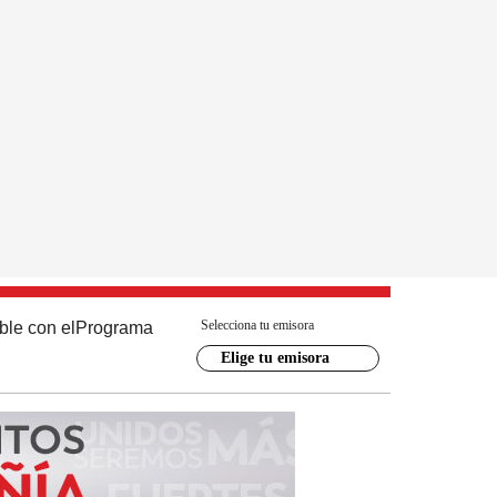
Selecciona tu emisora
ble con el
Programa
Elige tu emisora