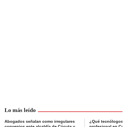
Lo más leído
Abogados señalan como irregulares
¿Qué tecnólogos re
convenios ente alcaldía de Cúcuta y
profesional en Col