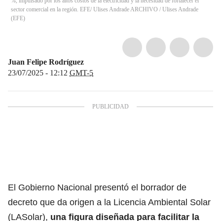
%, impulsado por los altos costos de la electricidad y la necesidad de fortalecer el
sector comercial en la región. EFE/ Ulises Andrade ARCHIVO
/
Ulises Andrade
(
EFE
)
Juan Felipe Rodríguez
23/07/2025 - 12:12
GMT-5
El Gobierno Nacional presentó el borrador de
decreto que da origen a la
Licencia Ambiental Sola
r
(LASolar),
una figura diseñada para facilitar la