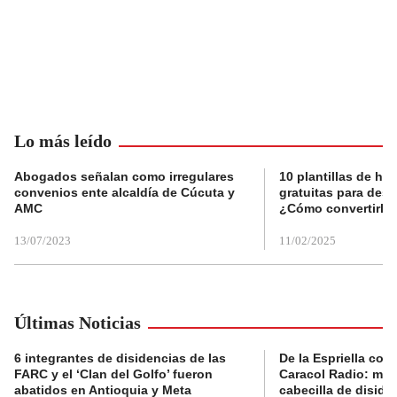
Lo más leído
Abogados señalan como irregulares
10 plantillas de hoj
convenios ente alcaldía de Cúcuta y
gratuitas para des
AMC
¿Cómo convertirla
13/07/2023
11/02/2025
Últimas Noticias
6 integrantes de disidencias de las
De la Espriella con
FARC y el ‘Clan del Golfo’ fueron
Caracol Radio: muri
abatidos en Antioquia y Meta
cabecilla de diside