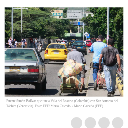
Puente Simón Bolívar que une a Villa del Rosario (Colombia) con San Antonio del
Táchira (Venezuela). Foto: EFE/ Mario Caicedo.
/
Mario Caicedo
(
EFE
)