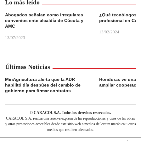
Lo más leído
Abogados señalan como irregulares
¿Qué tecnólogos re
convenios ente alcaldía de Cúcuta y
profesional en Col
AMC
13/02/2024
13/07/2023
Últimas Noticias
MinAgricultura alerta que la ADR
Honduras ve una o
habilitó día despúes del cambio de
ampliar cooperaci
gobierno para firmar contratos
© CARACOL S.A. Todos los derechos reservados.
CARACOL S.A. realiza una reserva expresa de las reproducciones y usos de las obras
y otras prestaciones accesibles desde este sitio web a medios de lectura mecánica u otros
medios que resulten adecuados.